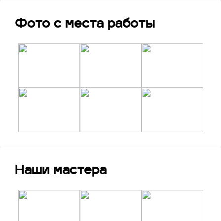
возникнут следующие проблемы с открытием
дверцы:
Фото с места работы
неисправность дверного замка;
ключи остались внутри салона, а дверь
закрылась;
центральный замок заблокировался из-за
разрядки аккумулятор;
брелок потерялся, сломался;
личинка повреждена;
ключ проворачивается;
замочная скважина засорилась;
произошел сбой системы сигнализации;
промерзла дверь в сильный мороз.
Какая бы проблема не возникла, успех вскрытия
Наши мастера
двери автомобиля во многом зависит от марки и
производителя транспортного средства. Легче
всего взламывать отечественные модели старых
образцов, которые имеют замочные механизмы
простой конструкции и уровня защиты.